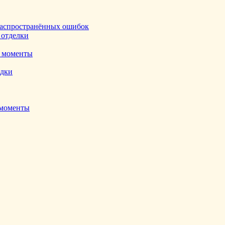
ь распространённых ошибок
 отделки
е моменты
адки
 моменты