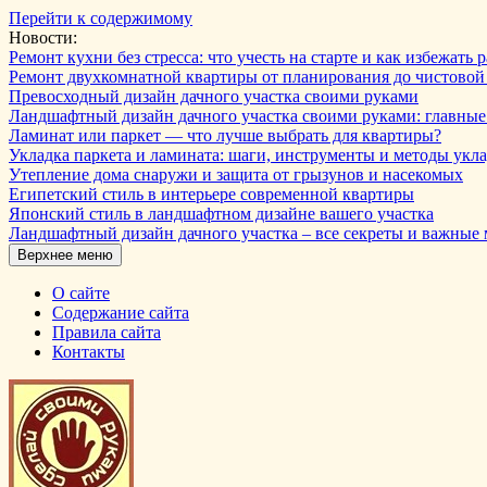
Перейти к содержимому
Новости:
Ремонт кухни без стресса: что учесть на старте и как избежат
Ремонт двухкомнатной квартиры от планирования до чистовой
Превосходный дизайн дачного участка своими руками
Ландшафтный дизайн дачного участка своими руками: главны
Ламинат или паркет — что лучше выбрать для квартиры?
Укладка паркета и ламината: шаги, инструменты и методы укл
Утепление дома снаружи и защита от грызунов и насекомых
Египетский стиль в интерьере современной квартиры
Японский стиль в ландшафтном дизайне вашего участка
Ландшафтный дизайн дачного участка – все секреты и важные
Верхнее меню
О сайте
Содержание сайта
Правила сайта
Контакты