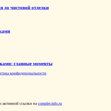
я до чистовой отделки
уками
уками: главные моменты
итика конфиденциальности
ии активной ссылки на
complet-info.ru