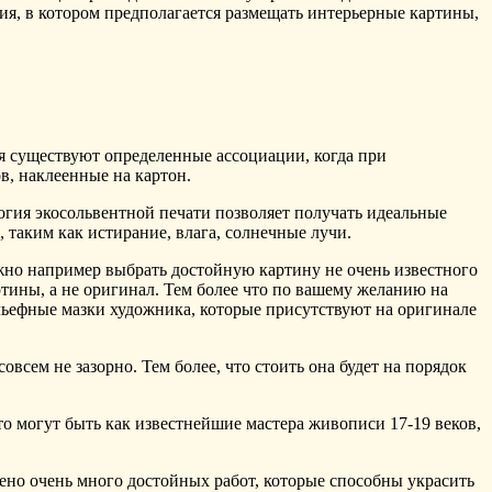
я, в котором предполагается размещать интерьерные картины,
ия существуют определенные ассоциации, когда при
, наклеенные на картон.
огия экосольвентной печати позволяет получать идеальные
таким как истирание, влага, солнечные лучи.
жно например выбрать достойную картину не очень известного
артины, а не оригинал. Тем более что по вашему желанию на
льефные мазки художника, которые присутствуют на оригинале
сем не зазорно. Тем более, что стоить она будет на порядок
то могут быть как известнейшие мастера живописи 17-19 веков,
ено очень много достойных работ, которые способны украсить