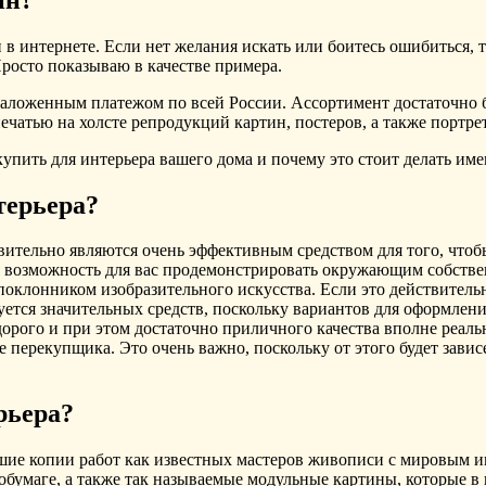
 в интернете. Если нет желания искать или боитесь ошибиться, 
Просто показываю в качестве примера.
наложенным платежом по всей России. Ассортимент достаточно 
ечатью на холсте репродукций картин, постеров, а также портре
купить для интерьера вашего дома и почему это стоит делать им
терьера?
твительно являются очень эффективным средством для того, чтоб
 возможность для вас продемонстрировать окружающим собствен
поклонником изобразительного искусства. Если это действитель
буется значительных средств, поскольку вариантов для оформлен
дорого и при этом достаточно приличного качества вполне реал
перекупщика. Это очень важно, поскольку от этого будет зависе
рьера?
ошие копии работ как известных мастеров живописи с мировым 
обумаге, а также так называемые модульные картины, которые в