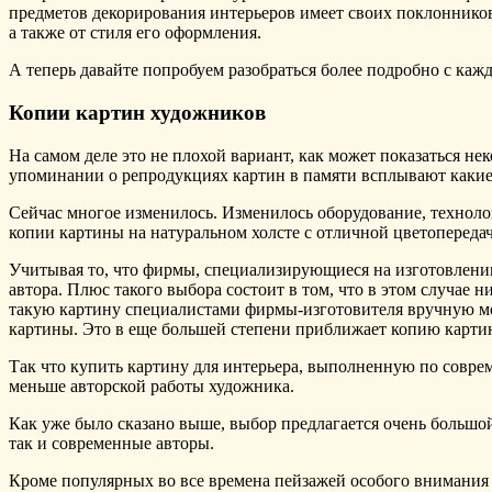
предметов декорирования интерьеров имеет своих поклонников
а также от стиля его оформления.
А теперь давайте попробуем разобраться более подробно с каж
Копии картин художников
На самом деле это не плохой вариант, как может показаться н
упоминании о репродукциях картин в памяти всплывают какие-
Сейчас многое изменилось. Изменилось оборудование, техноло
копии картины на натуральном холсте с отличной цветопередач
Учитывая то, что фирмы, специализирующиеся на изготовлении
автора. Плюс такого выбора состоит в том, что в этом случае н
такую картину специалистами фирмы-изготовителя вручную мо
картины. Это в еще большей степени приближает копию карти
Так что купить картину для интерьера, выполненную по соврем
меньше авторской работы художника.
Как уже было сказано выше, выбор предлагается очень большой
так и современные авторы.
Кроме популярных во все времена пейзажей особого внимания 