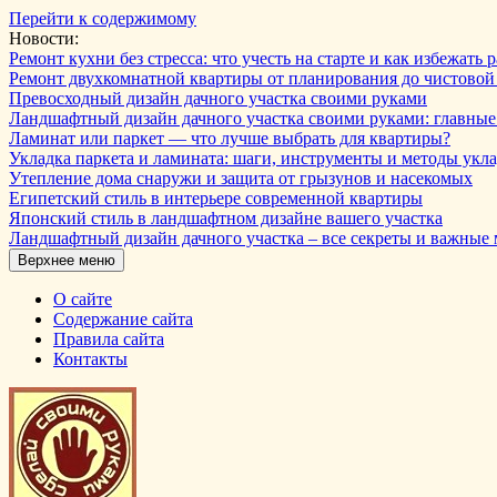
Перейти к содержимому
Новости:
Ремонт кухни без стресса: что учесть на старте и как избежат
Ремонт двухкомнатной квартиры от планирования до чистовой
Превосходный дизайн дачного участка своими руками
Ландшафтный дизайн дачного участка своими руками: главны
Ламинат или паркет — что лучше выбрать для квартиры?
Укладка паркета и ламината: шаги, инструменты и методы укл
Утепление дома снаружи и защита от грызунов и насекомых
Египетский стиль в интерьере современной квартиры
Японский стиль в ландшафтном дизайне вашего участка
Ландшафтный дизайн дачного участка – все секреты и важные
Верхнее меню
О сайте
Содержание сайта
Правила сайта
Контакты