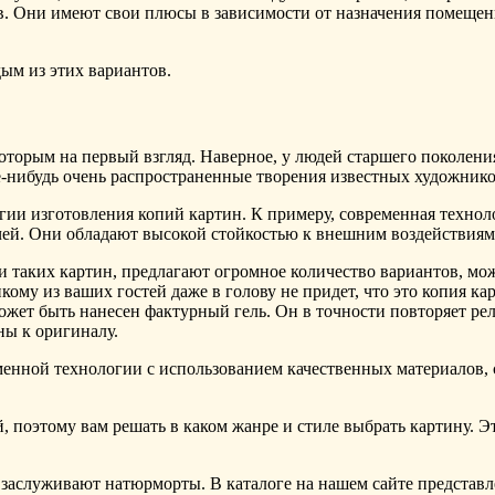
. Они имеют свои плюсы в зависимости от назначения помещени
дым из этих вариантов.
екоторым на первый взгляд. Наверное, у людей старшего поколен
нибудь очень распространенные творения известных художников
гии изготовления копий картин. К примеру, современная технол
ей. Они обладают высокой стойкостью к внешним воздействиям, 
 таких картин, предлагают огромное количество вариантов, мо
икому из ваших гостей даже в голову не придет, что это копия к
жет быть нанесен фактурный гель. Он в точности повторяет ре
ны к оригиналу.
енной технологии с использованием качественных материалов, сов
, поэтому вам решать в каком жанре и стиле выбрать картину. Э
заслуживают натюрморты. В каталоге на нашем сайте представл