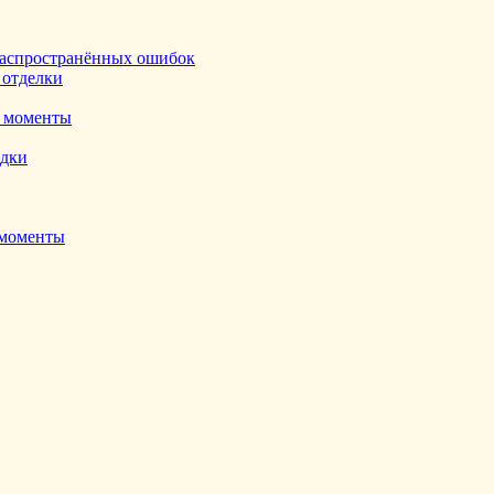
ь распространённых ошибок
 отделки
е моменты
адки
 моменты