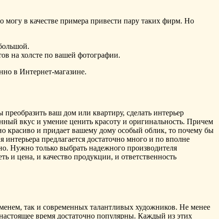
то могу в качестве примера привести пару таких фирм. Но
большой.
тов на холсте по вашей фотографии.
енно в Интернет-магазине.
ы преобразить ваш дом или квартиру, сделать интерьер
ный вкус и умение ценить красоту и оригинальность. Причем
но красиво и придает вашему дому особый облик, то почему бы
ия интерьера предлагается достаточно много и по вполне
ьно. Нужно только выбрать надежного производителя
ть и цена, и качество продукции, и ответственность
именем, так и современных талантливых художников. Не менее
 настоящее время достаточно популярны. Каждый из этих