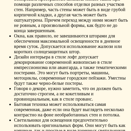
помощи различных способов отделки разных участков
стен. Например, часть стены может быть в виде грубой
кирпичной кладки, а другая часть может быть
оштукатурена. Причем переход между ними может быть
не ровным, а произвольной формы, как будто не до
конца завершенным.
Окна, как правило, не завешиваются шторами для
обеспечения максимальной освещенности в дневное
время суток. Допускается использование жалюзи или
коротких солнцезащитных штор.
Дизайн интерьера в стиле лофт допускает
декорирование современной живописью в стиле
импрессионизма или авангарда, а также тематическими
постерами. Это могут быть портреты, машины,
мотоциклы, современные городские пейзажи. Уместны
будут также черно-белые постеры.
Говоря о декоре, нужно заметить, что он должен быть
достаточно строгим, а не кокетливым и
провинциальным, как в стиле прованс.
Бытовая техника может использоваться самая
современная, даже если она будет выглядеть несколько
контрастно на фоне необработанных стен и потолка.
Светильники для освещения предпочтительно
использовать оригинальных форм. Они могут быть как
изящные, так и простые в виде точечных светильников