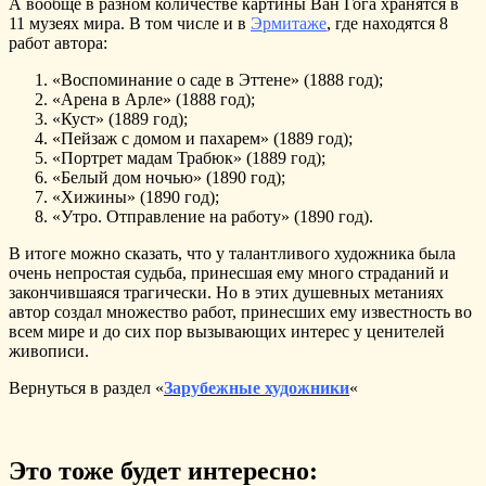
А вообще в разном количестве картины Ван Гога хранятся в
11 музеях мира. В том числе и в
Эрмитаже
, где находятся 8
работ автора:
«Воспоминание о саде в Эттене» (1888 год);
«Арена в Арле» (1888 год);
«Куст» (1889 год);
«Пейзаж с домом и пахарем» (1889 год);
«Портрет мадам Трабюк» (1889 год);
«Белый дом ночью» (1890 год);
«Хижины» (1890 год);
«Утро. Отправление на работу» (1890 год).
В итоге можно сказать, что у талантливого художника была
очень непростая судьба, принесшая ему много страданий и
закончившаяся трагически. Но в этих душевных метаниях
автор создал множество работ, принесших ему известность во
всем мире и до сих пор вызывающих интерес у ценителей
живописи.
Вернуться в раздел «
Зарубежные художники
«
Это тоже будет интересно: