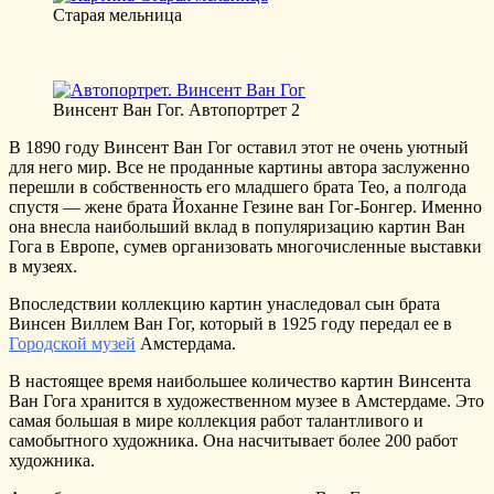
Старая мельница
Винсент Ван Гог. Автопортрет 2
В 1890 году Винсент Ван Гог оставил этот не очень уютный
для него мир. Все не проданные картины автора заслуженно
перешли в собственность его младшего брата Тео, а полгода
спустя — жене брата Йоханне Гезине ван Гог-Бонгер. Именно
она внесла наибольший вклад в популяризацию картин Ван
Гога в Европе, сумев организовать многочисленные выставки
в музеях.
Впоследствии коллекцию картин унаследовал сын брата
Винсен Виллем Ван Гог, который в 1925 году передал ее в
Городской музей
Амстердама.
В настоящее время наибольшее количество картин Винсента
Ван Гога хранится в художественном музее в Амстердаме. Это
самая большая в мире коллекция работ талантливого и
самобытного художника. Она насчитывает более 200 работ
художника.