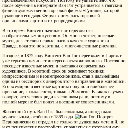
произведениями искусства. Поэтому не удивительно, что
после обучения в интернате Ван Гог устраивается в гаагский
филиал художественно-торговой фирмы «Гупиль», которой
руководил его дядя. Фирма занималась торговлей
оригиналами картин и их репродукциями.
В это время Винсент начинает интересоваться
изобразительным искусством. Он много читает, посещает
музеи, делает свои первые шаги в качестве художника.
Правда, пока это не картины, а многочисленные рисунки.
Позднее, в 1875 году Винсент Ван Гог переезжает в Париж и
уже серьезно начинает интересоваться живописью. Постоянно
посещает известные музеи и выставки современных
художников. В короткий срок он осваивает техники
импрессионизма и неоимпрессионизма, став в дальнейшем
одним из бесспорных лидеров этого направления в живописи.
Его всемирно известные картины получили наибольшее
признание, к сожалению, только в 20-м веке. В таких случаях
говорят, что человек родился слишком рано, поэтому в
полной мере не был понят и воспринят современниками.
Жизненный путь Ван Гога был сложным, а иногда даже
мучительным, особенно с 1889 года.
Периодически он страдал не только от душевных метаний, но
и от психических расстройств, справляться с которыми ему