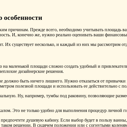
о особенности
ким причинам. Прежде всего, необходимо учитывать площадь ва
ность. И, конечно же, нужно реально оценивать ваши финансов
т. Их существует несколько, и каждый из них мы рассмотрим от
что на маленькой площади сложно создать удобный и привлекате
ь неплохие дизайнерские решения.
не должно быть ничего лишнего. Нужно отказаться от привычки 
метром полезной площади и использовать ее действительно с по
льную. Ну, например, тумбы под раковину, позволяющие размест
алом. Это не только удобно для выполнения процедур личной ги
и предпочтете душевую кабину. Если выбор будет в пользу ванны
 таком решении. В сидячем положении или с согнутыми коленям