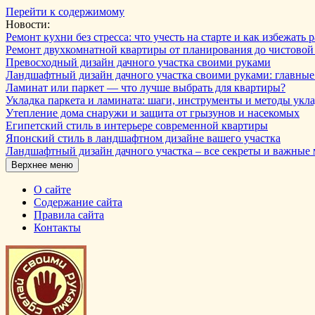
Перейти к содержимому
Новости:
Ремонт кухни без стресса: что учесть на старте и как избежат
Ремонт двухкомнатной квартиры от планирования до чистовой
Превосходный дизайн дачного участка своими руками
Ландшафтный дизайн дачного участка своими руками: главны
Ламинат или паркет — что лучше выбрать для квартиры?
Укладка паркета и ламината: шаги, инструменты и методы укл
Утепление дома снаружи и защита от грызунов и насекомых
Египетский стиль в интерьере современной квартиры
Японский стиль в ландшафтном дизайне вашего участка
Ландшафтный дизайн дачного участка – все секреты и важные
Верхнее меню
О сайте
Содержание сайта
Правила сайта
Контакты