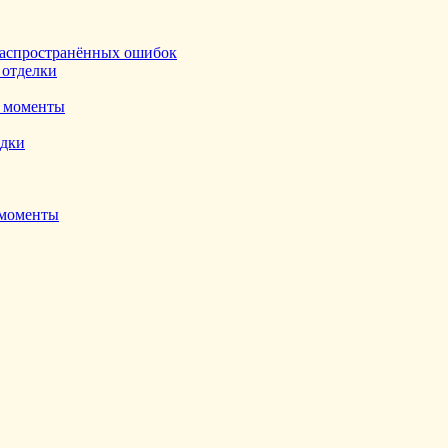
ь распространённых ошибок
 отделки
е моменты
адки
 моменты