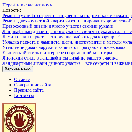
Перейти к содержимому
Новости:
Ремонт кухни без стресса: что учесть на старте и как избежат
Ремонт двухкомнатной квартиры от планирования до чистовой
Превосходный дизайн дачного участка своими руками
Ландшафтный дизайн дачного участка своими руками: главны
Ламинат или паркет — что лучше выбрать для квартиры?
Укладка паркета и ламината: шаги, инструменты и методы укл
Утепление дома снаружи и защита от грызунов и насекомых
Египетский стиль в интерьере современной квартиры
Японский стиль в ландшафтном дизайне вашего участка
Ландшафтный дизайн дачного участка – все секреты и важные
Верхнее меню
О сайте
Содержание сайта
Правила сайта
Контакты