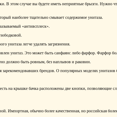
ки. В этом случае вы будете иметь неприятные брызги. Нужно чт
оторый наиболее тщательно смывает содержимое унитаза.
 называемый «антивсплеск».
езободковой.
го унитаза легче удалять загрязнения.
овлен унитаз. Это может быть санфаянс либо фарфор. Фарфор бол
Оно должно быть ровным, без наплывов и раковин.
 зарекомендовавших брендов. О популярных моделях унитазов б
сть на крышке бачка расположены две кнопки, позволяющие слив
й. Импортная, обычно более качественная, но российская более