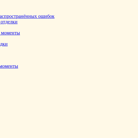
ь распространённых ошибок
 отделки
е моменты
адки
 моменты