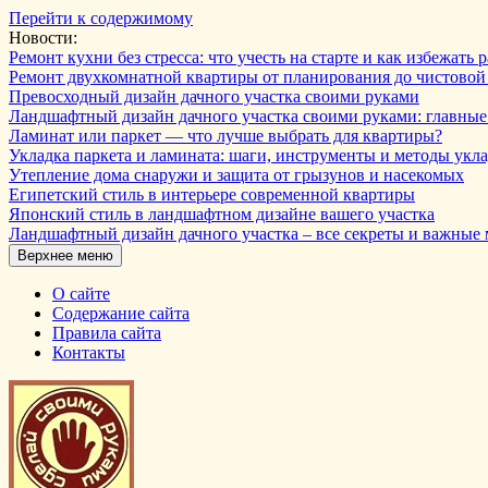
Перейти к содержимому
Новости:
Ремонт кухни без стресса: что учесть на старте и как избежат
Ремонт двухкомнатной квартиры от планирования до чистовой
Превосходный дизайн дачного участка своими руками
Ландшафтный дизайн дачного участка своими руками: главны
Ламинат или паркет — что лучше выбрать для квартиры?
Укладка паркета и ламината: шаги, инструменты и методы укл
Утепление дома снаружи и защита от грызунов и насекомых
Египетский стиль в интерьере современной квартиры
Японский стиль в ландшафтном дизайне вашего участка
Ландшафтный дизайн дачного участка – все секреты и важные
Верхнее меню
О сайте
Содержание сайта
Правила сайта
Контакты