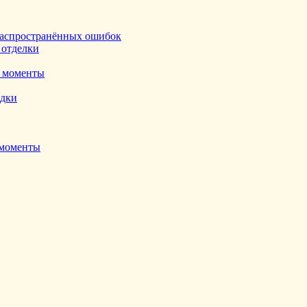
ь распространённых ошибок
 отделки
е моменты
адки
 моменты